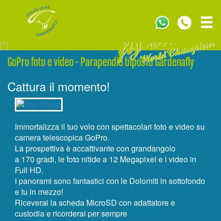
VOLA CON NOI
GoPro foto e video - Parapendio biposto Gardenafly
TEAM
Cattura il momento!
VOLI ESTIVI
VOLI INVERNALI
Immortalizza il tuo volo con spettacolari foto e video su
NEWS
camera telescopica GoPro.
La prospettiva è accattivante con grandangolo
FOTO & VIDEO
a 170 gradi, le foto nitide a 12 Megapixel e i video in
Full HD.
FAQ
I panorami sono fantastici con le Dolomiti in sottofondo
e tu in mezzo!
PRENOTA ORA
Riceverai la scheda MicroSD con adattatore e
custodia e ricorderai per sempre