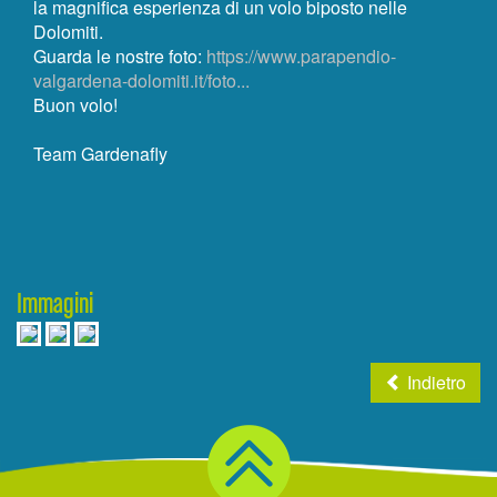
BUONO REGALO
la magnifica esperienza di un volo biposto nelle
Dolomiti.
Guarda le nostre foto:
https://www.parapendio-
EN
IT
DE
valgardena-dolomiti.it/foto...
Buon volo!
Team Gardenafly
Immagini
Indietro