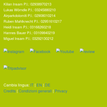
Kilian Insam P.I.: 02938970213
Lukas Wörndle P.I.: 03245880210
Airparkdolomiti P.I.: 02908010214
Ruben Mahlknecht P.I.: 02951610217
Heidi Insam P.I.: 03168260218
Hannes Bauer P.I.: 03109840219
Miguel Insam P.I.: 03292130212
Cambia lingua:
IT
|
EN
|
DE
Credits
|
Condizioni generali
|
Privacy